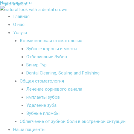
Наши пациенты
Перейти
Меню
Меню
Digital Implant
к
Главная
содержимому
О нас
Услуги
Косметическая стоматология
Зубные короны и мосты
Отбеливание Зубов
Винир Тур
Dental Cleaning, Scaling and Polishing
Общая стоматология
Лечение корневого канала
импланты зубов
Удаление зуба
Зубные пломбы
Облегчение от зубной боли в экстренной ситуации
Наши пациенты