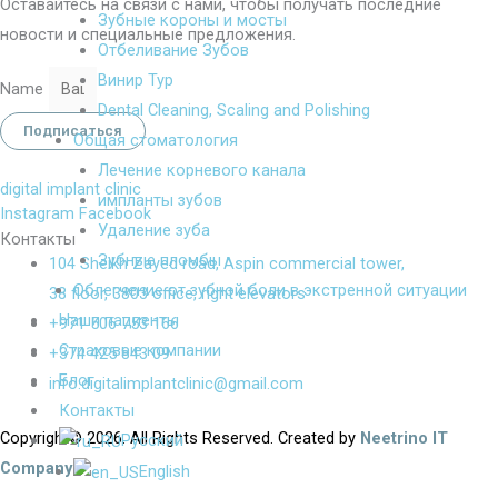
Оставайтесь на связи с нами, чтобы получать последние
Зубные короны и мосты
новости и специальные предложения.
Отбеливание Зубов
Винир Тур
Name
Dental Cleaning, Scaling and Polishing
Подписаться
Общая стоматология
Лечение корневого канала
digital implant clinic
импланты зубов
Instagram
Facebook
Удаление зуба
Контакты
Зубные пломбы
104 Sheikh Zayed road, Aspin commercial tower,
Облегчение от зубной боли в экстренной ситуации
38 floor, 3803 office, right elevators
Наши пациенты
+971 506 753 166
Страховые компании
+374 425 843 09
Блог
info.digitalimplantclinic@gmail.com
Контакты
Copyright©
2026
. All Rights Reserved. Created by
Neetrino IT
Русский
Company
English